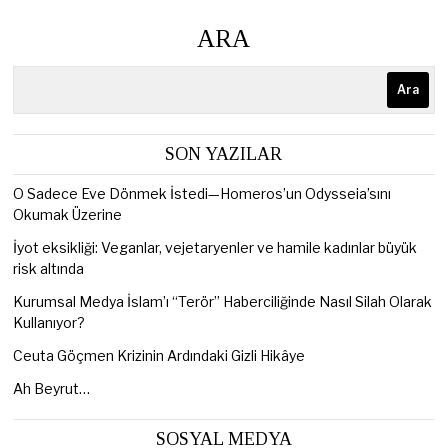
ARA
Ara
SON YAZILAR
O Sadece Eve Dönmek İstedi—Homeros’un Odysseia’sını
Okumak Üzerine
İyot eksikliği: Veganlar, vejetaryenler ve hamile kadınlar büyük
risk altında
Kurumsal Medya İslam’ı “Terör” Haberciliğinde Nasıl Silah Olarak
Kullanıyor?
Ceuta Göçmen Krizinin Ardındaki Gizli Hikâye
Ah Beyrut…
SOSYAL MEDYA