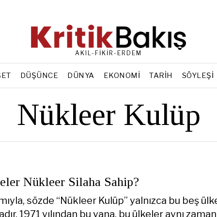
AKIL-FİKİR-ERDEM
SET
DÜŞÜNCE
DÜNYA
EKONOMI
TARIH
SÖYLEŞI
Nükleer Kulüp
eler Nükleer Silaha Sahip?
mıyla, sözde “Nükleer Kulüp” yalnızca bu beş ülk
ır. 1971 yılından bu yana, bu ülkeler aynı zama