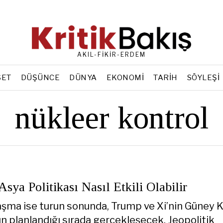
AKIL-FİKİR-ERDEM
SET
DÜŞÜNCE
DÜNYA
EKONOMI
TARIH
SÖYLEŞI
nükleer kontrol
sya Politikası Nasıl Etkili Olabilir
aşma ise turun sonunda, Trump ve Xi’nin Güney 
n planlandığı sırada gerçekleşecek. Jeopolitik