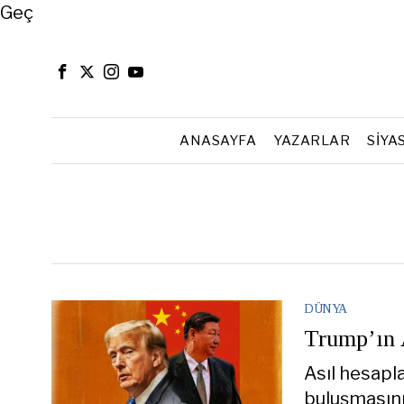
Close
Geç
ANASAYFA
YAZARLAR
SIYA
DÜNYA
Trump’ın A
Asıl hesapl
buluşmasını