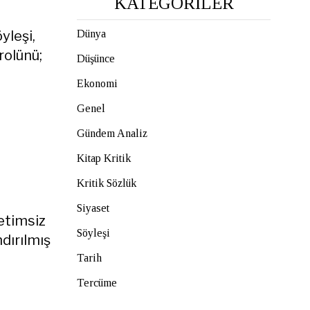
KATEGORİLER
yleşi,
Dünya
rolünü;
Düşünce
Ekonomi
Genel
Gündem Analiz
Kitap Kritik
Kritik Sözlük
Siyaset
netimsiz
Söyleşi
dırılmış
Tarih
Tercüme