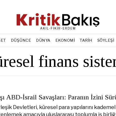
AKIL-FİKİR-ERDEM
SET
DÜŞÜNCE
DÜNYA
EKONOMI
TARIH
SÖYLEŞI
resel finans sist
şı ABD-İsrail Savaşları: Paranın İzini Sür
eşik Devletleri, küresel para yapılarını kademel
enlemek amacıyla uluslararası toplumla iş birliğ