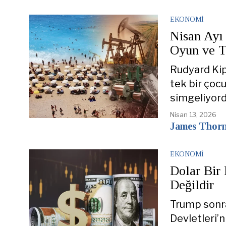
EKONOMI
Nisan Ayı
Oyun ve 
Rudyard Kip
tek bir çocu
simgeliyord
Nisan 13, 2026
James Thor
EKONOMI
Dolar Bir 
Değildir
Trump sonra
Devletleri’n