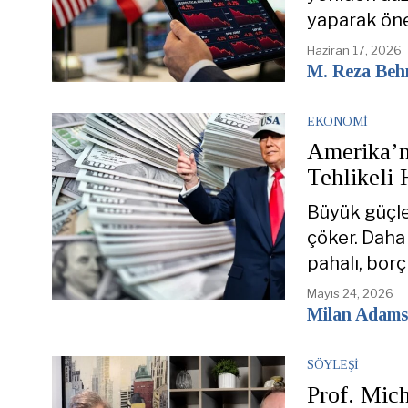
yaparak öne
Haziran 17, 2026
M. Reza Be
EKONOMI
Amerika’n
Tehlikeli 
Büyük güçle
çöker. Daha 
pahalı, bor
Mayıs 24, 2026
Milan Adams
SÖYLEŞI
Prof. Mic