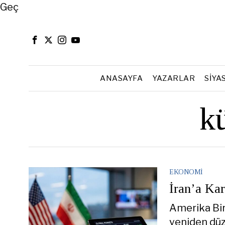
Close
Geç
ANASAYFA
YAZARLAR
SIYA
kü
EKONOMI
İran’a Kar
Amerika Birl
yeniden düz