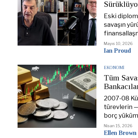
Sürüklüyo
Eski diplom
savaşın yür
finansallaş
Mayıs 10, 2026
Ian Proud
EKONOMI
Tüm Savaşl
Bankacıla
2007-08 Kür
türevlerin —
borç yüküml
Nisan 15, 2026
Ellen Brown