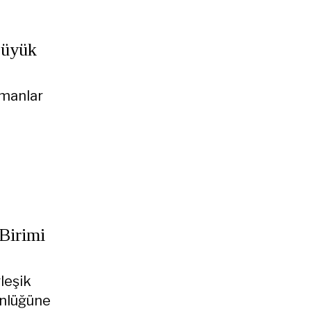
Büyük
amanlar
Birimi
leşik
ünlüğüne