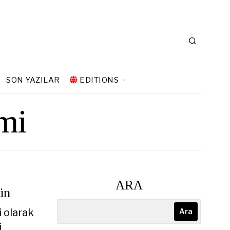
SON YAZILAR
EDITIONS
emi
ARA
ün
i olarak
Ara
i