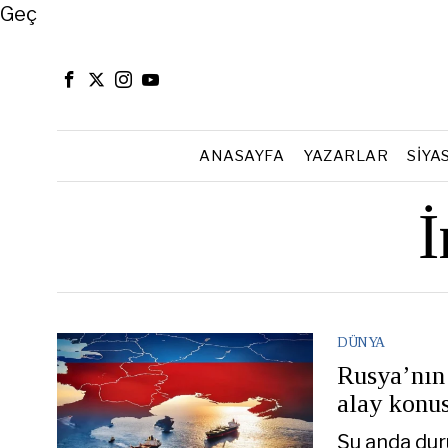
Close
Geç
ANASAYFA
YAZARLAR
SIYA
İ
DÜNYA
Rusya’nın 
alay konu
Şu anda dur