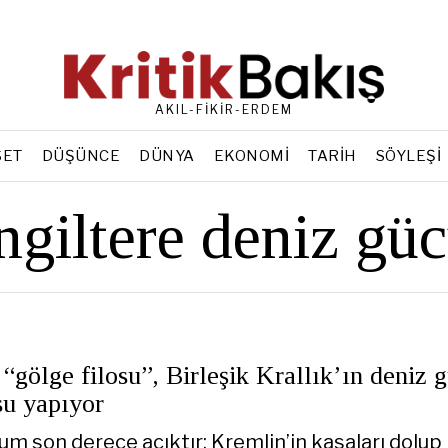
AKIL-FİKİR-ERDEM
SET
DÜŞÜNCE
DÜNYA
EKONOMI
TARIH
SÖYLEŞI
ngiltere deniz gü
“gölge filosu”, Birleşik Krallık’ın deniz 
su yapıyor
um son derece açıktır: Kremlin’in kasaları dolup