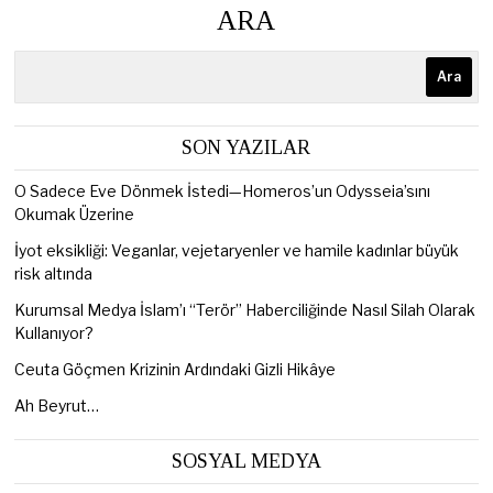
ARA
Ara
SON YAZILAR
O Sadece Eve Dönmek İstedi—Homeros’un Odysseia’sını
Okumak Üzerine
İyot eksikliği: Veganlar, vejetaryenler ve hamile kadınlar büyük
risk altında
Kurumsal Medya İslam’ı “Terör” Haberciliğinde Nasıl Silah Olarak
Kullanıyor?
Ceuta Göçmen Krizinin Ardındaki Gizli Hikâye
Ah Beyrut…
SOSYAL MEDYA