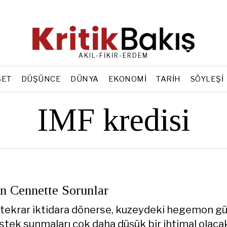
AKIL-FİKİR-ERDEM
SET
DÜŞÜNCE
DÜNYA
EKONOMI
TARIH
SÖYLEŞI
IMF kredisi
en Cennette Sorunlar
 tekrar iktidara dönerse, kuzeydeki hegemon g
stek sunmaları çok daha düşük bir ihtimal olacak