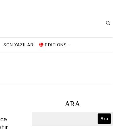
SON YAZILAR
EDITIONS
ARA
üce
Ara
tır.