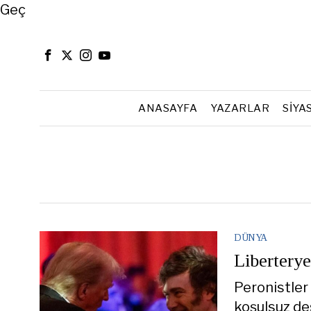
Close
Geç
ANASAYFA
YAZARLAR
SIYA
DÜNYA
Libertery
Peronistler
koşulsuz de