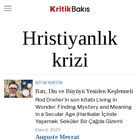
Close
Geç
Hristiyanlık
krizi
KITAP KRITIK
Batı, Din ve Büyüyü Yeniden Keşfetmeli
Rod Dreher’in son kitabı Living in
Wonder: Finding Mystery and Meaning
in a Secular Age (Harikalar İçinde
Yaşamak: Seküler Bir Çağda Gizemi
Ekim 6, 2025
Auguste Meyrat