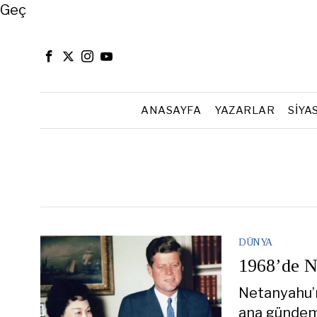
Close
Geç
ANASAYFA
YAZARLAR
SIYA
DÜNYA
1968’de N
Netanyahu’n
ana gündem 