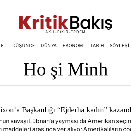
AKIL-FİKİR-ERDEM
SET
DÜŞÜNCE
DÜNYA
EKONOMI
TARIH
SÖYLEŞI
Ho şi Minh
ixon’a Başkanlığı “Ejderha kadın” kazandı
un savaşı Lübnan’a yayması da Amerikan seçim
maddeleri arasında yer alıyor.Amerikalıların ç