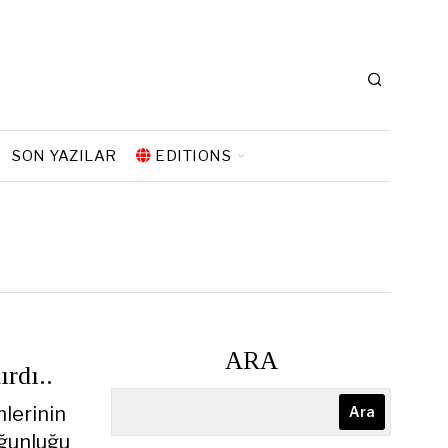
SON YAZILAR
EDITIONS
ARA
rdı..
lerinin
Ara
oğunluğu