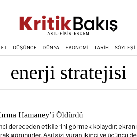
AKIL-FİKİR-ERDEM
SET
DÜŞÜNCE
DÜNYA
EKONOMI
TARIH
SÖYLEŞI
enerji stratejisi
Kırma Hamaney’i Öldürdü
inci dereceden etkilerini görmek kolaydır: ekran
ak görünürler. Asıl sizi vuran ikinci ve üçüncü 