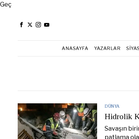
Close
Geç
ANASAYFA
YAZARLAR
SIYA
DÜNYA
Hidrolik 
Savaşın bir
patlama olar