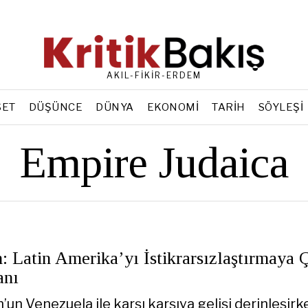
AKIL-FİKİR-ERDEM
SET
DÜŞÜNCE
DÜNYA
EKONOMI
TARIH
SÖYLEŞI
Empire Judaica
: Latin Amerika’yı İstikrarsızlaştırmaya 
anı
n Venezuela ile karşı karşıya gelişi derinleşirk