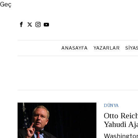
Close
Geç
ANASAYFA
YAZARLAR
SIYA
DÜNYA
Otto Reich
Yahudi Aj
Washington’u