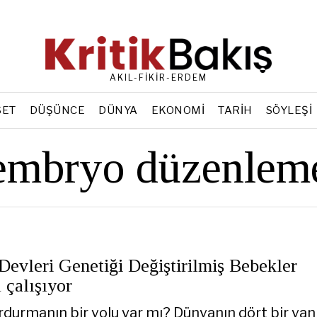
AKIL-FİKİR-ERDEM
SET
DÜŞÜNCE
DÜNYA
EKONOMI
TARIH
SÖYLEŞI
embryo düzenlem
Devleri Genetiği Değiştirilmiş Bebekler
 çalışıyor
rdurmanın bir yolu var mı? Dünyanın dört bir yan