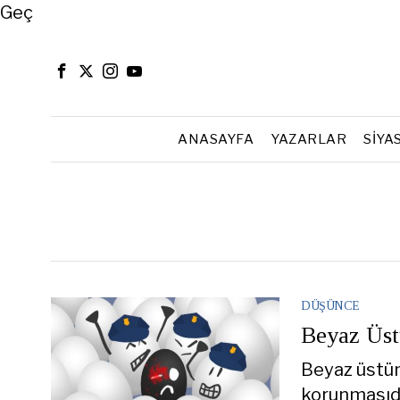
Close
Geç
ANASAYFA
YAZARLAR
SIYA
DÜŞÜNCE
Beyaz Üstü
Beyaz üstünl
korunmasıdı