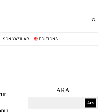
SON YAZILAR
EDITIONS
ARA
rur
Ara
anın