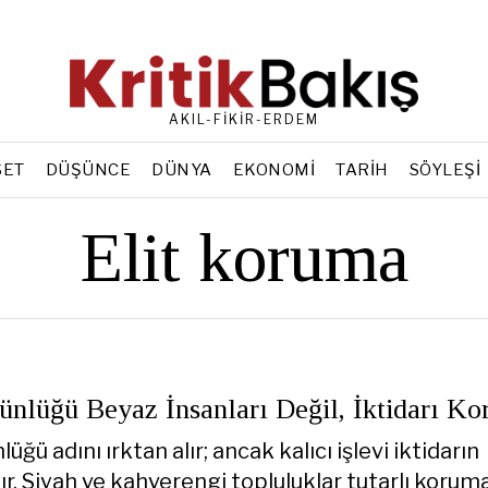
AKIL-FİKİR-ERDEM
SET
DÜŞÜNCE
DÜNYA
EKONOMI
TARIH
SÖYLEŞI
Elit koruma
nlüğü Beyaz İnsanları Değil, İktidarı Ko
üğü adını ırktan alır; ancak kalıcı işlevi iktidarın
r. Siyah ve kahverengi topluluklar tutarlı korum