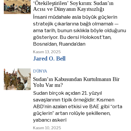
‘Ötekileştirilen’ Soykırım: Sudan’ın
Acısı ve Dünyanın Kayıtsızlığı
İnsani müdahale asla büyük güçlerin
stratejik çıkarlarına bağlı olmamalı —
ama tarih, bunun sıklıkla böyle olduğunu
gösteriyor. Bu dersi Holokost’tan,
Bosna’dan, Ruanda’dan
Kasım 13, 2025
Jared O. Bell
DÜNYA
Sudan’ın Kabusundan Kurtulmanın Bir
Yolu Var mı?
Sudan birçok açıdan 21. yüzyıl
savaşlarının tipik örneğidir: Kısmen
ABD’nin azalan etkisi ve BAE gibi “orta
güçlerin” artan rolüyle şekillenen,
yabancı askerî
Kasım 10, 2025