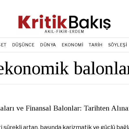
AKIL-FİKİR-ERDEM
SET
DÜŞÜNCE
DÜNYA
EKONOMI
TARIH
SÖYLEŞI
ekonomik balonla
ları ve Finansal Balonlar: Tarihten Alın
 sürekli artan, başında karizmatik ve güçlü bağl