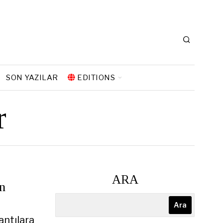
SON YAZILAR
EDITIONS
r
ARA
an
Ara
antılara