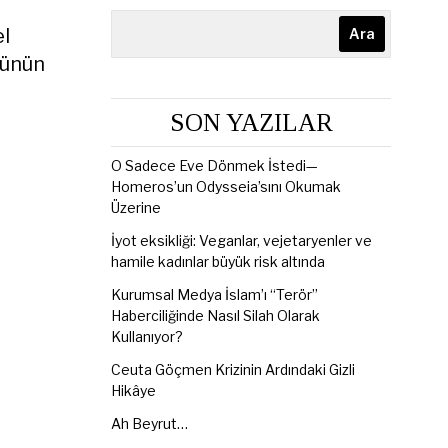
el
Ara
künün
SON YAZILAR
O Sadece Eve Dönmek İstedi—
Homeros’un Odysseia’sını Okumak
Üzerine
İyot eksikliği: Veganlar, vejetaryenler ve
hamile kadınlar büyük risk altında
Kurumsal Medya İslam’ı “Terör”
Haberciliğinde Nasıl Silah Olarak
Kullanıyor?
Ceuta Göçmen Krizinin Ardındaki Gizli
Hikâye
Ah Beyrut…