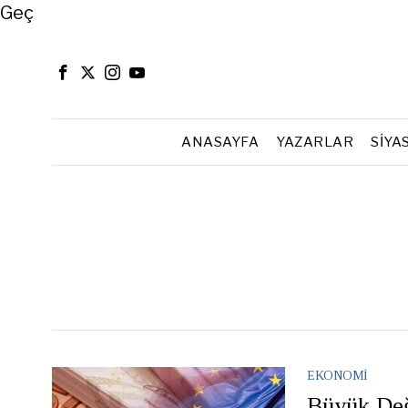
Close
Geç
ANASAYFA
YAZARLAR
SIYA
EKONOMI
Büyük Değ