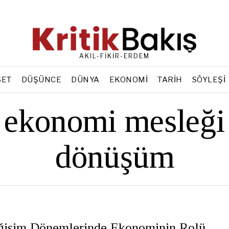
AKIL-FİKİR-ERDEM
SET
DÜŞÜNCE
DÜNYA
EKONOMI
TARIH
SÖYLEŞI
ekonomi mesleği
dönüşüm
işim Dönemlerinde Ekonominin Rolü