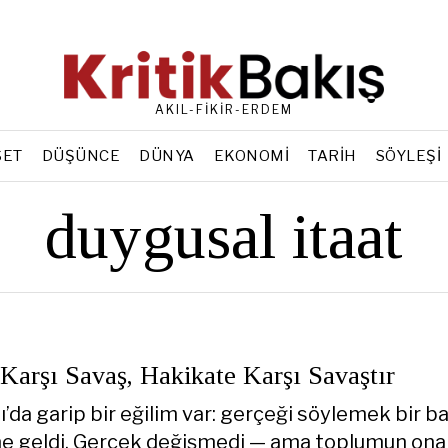
AKIL-FİKİR-ERDEM
SET
DÜŞÜNCE
DÜNYA
EKONOMI
TARIH
SÖYLEŞI
duygusal itaat
Karşı Savaş, Hakikate Karşı Savaştır
da garip bir eğilim var: gerçeği söylemek bir ba
ne geldi. Gerçek değişmedi — ama toplumun ona