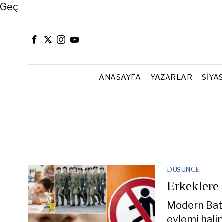
Close
Geç
ANASAYFA
YAZARLAR
SIYA
DÜŞÜNCE
Erkeklere 
Modern Batı’
eylemi hali