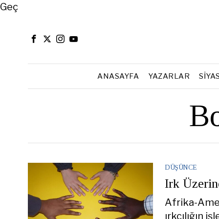
Close
Geç
ANASAYFA
YAZARLAR
SIYA
Bo
DÜŞÜNCE
Irk Üzeri
Afrika-Amer
ırkçılığın i