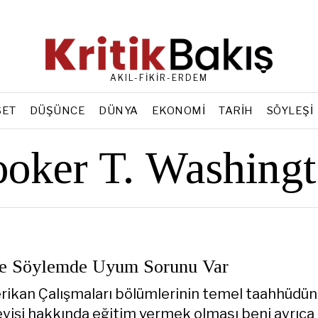
AKIL-FİKİR-ERDEM
SET
DÜŞÜNCE
DÜNYA
EKONOMI
TARIH
SÖYLEŞI
oker T. Washing
ne Söylemde Uyum Sorunu Var
ikan Çalışmaları bölümlerinin temel taahhüdün
şleyişi hakkında eğitim vermek olması beni ayrıca