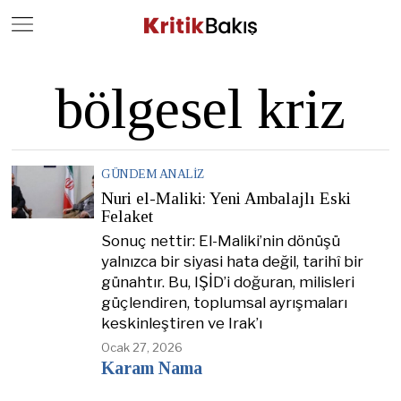
Close
Geç
bölgesel kriz
GÜNDEM ANALIZ
Nuri el-Maliki: Yeni Ambalajlı Eski
Felaket
Sonuç nettir: El-Maliki’nin dönüşü
yalnızca bir siyasi hata değil, tarihî bir
günahtır. Bu, IŞİD’i doğuran, milisleri
güçlendiren, toplumsal ayrışmaları
keskinleştiren ve Irak’ı
Ocak 27, 2026
Karam Nama