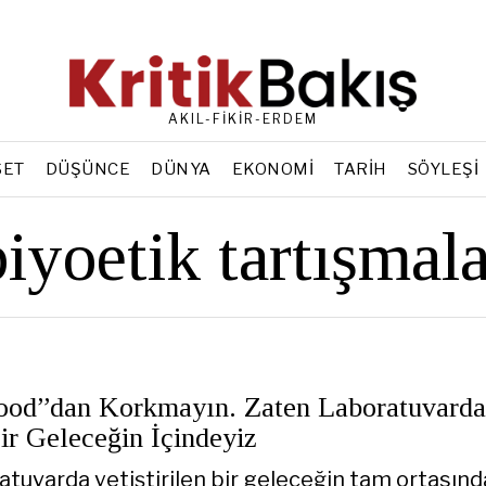
AKIL-FİKİR-ERDEM
SET
DÜŞÜNCE
DÜNYA
EKONOMI
TARIH
SÖYLEŞI
biyoetik tartışmala
ood”dan Korkmayın. Zaten Laboratuvarda
ir Geleceğin İçindeyiz
atuvarda yetiştirilen bir geleceğin tam ortasında