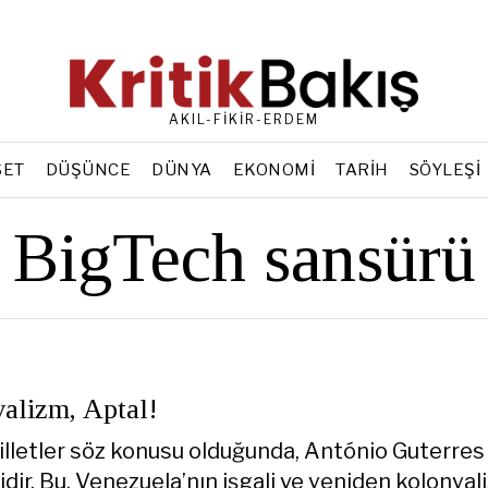
AKIL-FİKİR-ERDEM
SET
DÜŞÜNCE
DÜNYA
EKONOMI
TARIH
SÖYLEŞI
BigTech sansürü
alizm, Aptal!
illetler söz konusu olduğunda, António Guterres
idir. Bu, Venezuela’nın işgali ve yeniden kolonyal