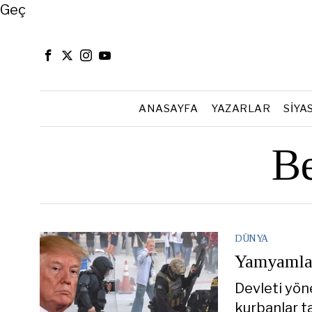
Close
Geç
ANASAYFA
YAZARLAR
SIYA
Be
DÜNYA
Yamyamlar
Devleti yöne
kurbanlar t