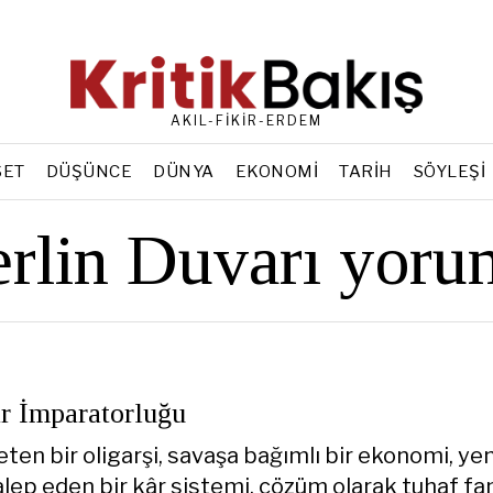
AKIL-FİKİR-ERDEM
SET
DÜŞÜNCE
DÜNYA
EKONOMI
TARIH
SÖYLEŞI
rlin Duvarı yor
 İmparatorluğu
ten bir oligarşi, savaşa bağımlı bir ekonomi, yen
alep eden bir kâr sistemi, çözüm olarak tuhaf fa