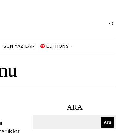
SON YAZILAR
EDITIONS
umu
ARA
i
Ara
natikler