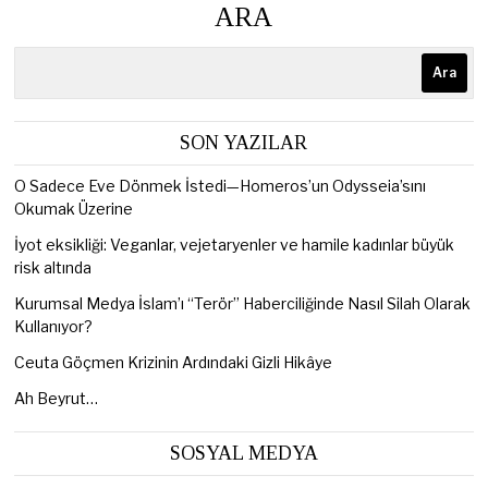
ARA
Ara
SON YAZILAR
O Sadece Eve Dönmek İstedi—Homeros’un Odysseia’sını
Okumak Üzerine
İyot eksikliği: Veganlar, vejetaryenler ve hamile kadınlar büyük
risk altında
Kurumsal Medya İslam’ı “Terör” Haberciliğinde Nasıl Silah Olarak
Kullanıyor?
Ceuta Göçmen Krizinin Ardındaki Gizli Hikâye
Ah Beyrut…
SOSYAL MEDYA