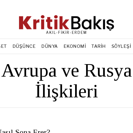
AKIL-FİKİR-ERDEM
SET
DÜŞÜNCE
DÜNYA
EKONOMI
TARIH
SÖYLEŞI
Avrupa ve Rusya
İlişkileri
Nasıl Sona Erer?