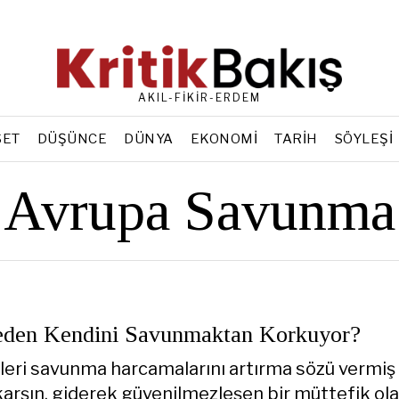
AKIL-FİKİR-ERDEM
SET
DÜŞÜNCE
DÜNYA
EKONOMI
TARIH
SÖYLEŞI
Avrupa Savunma
den Kendini Savunmaktan Korkuyor?
leri savunma harcamalarını artırma sözü vermiş
karşın, giderek güvenilmezleşen bir müttefik ol