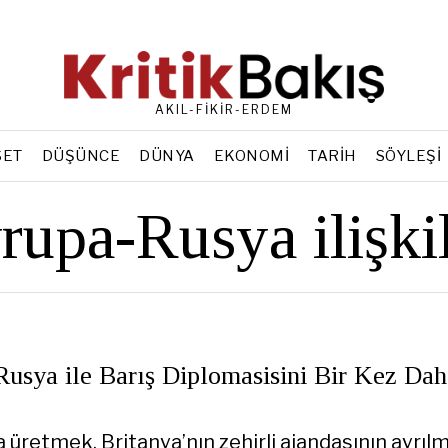
AKIL-FİKİR-ERDEM
SET
DÜŞÜNCE
DÜNYA
EKONOMI
TARIH
SÖYLEŞI
rupa-Rusya ilişkil
Rusya ile Barış Diplomasisini Bir Kez Da
üretmek, Britanya’nın zehirli ajandasının ayrılm