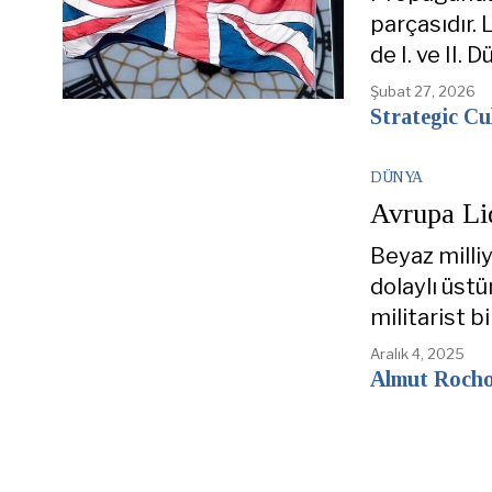
parçasıdır. 
de I. ve II.
Şubat 27, 2026
Strategic Cu
DÜNYA
Avrupa Lid
Beyaz milli
dolaylı üst
militarist b
Aralık 4, 2025
Almut Roch