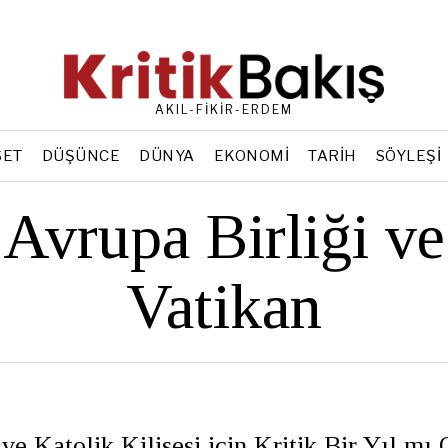
AKIL-FİKİR-ERDEM
SET
DÜŞÜNCE
DÜNYA
EKONOMI
TARIH
SÖYLEŞI
Avrupa Birliği ve
Vatikan
ve Katolik Kilisesi için Kritik Bir Yıl mı