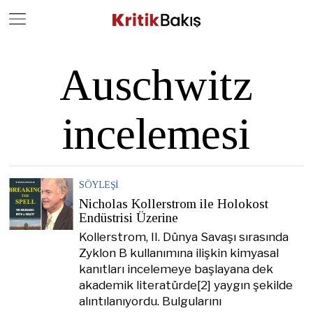
Close
Geç
Auschwitz
incelemesi
SÖYLEŞI
Nicholas Kollerstrom ile Holokost
Endüstrisi Üzerine
Kollerstrom, II. Dünya Savaşı sırasında
Zyklon B kullanımına ilişkin kimyasal
kanıtları incelemeye başlayana dek
akademik literatürde[2] yaygın şekilde
alıntılanıyordu. Bulgularını