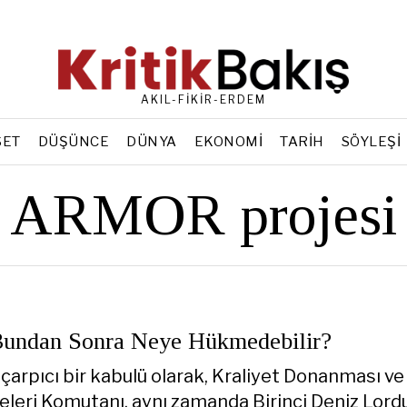
AKIL-FİKİR-ERDEM
SET
DÜŞÜNCE
DÜNYA
EKONOMI
TARIH
SÖYLEŞI
ARMOR projesi
Bundan Sonra Neye Hükmedebilir?
çarpıcı bir kabulü olarak, Kraliyet Donanması ve
eleri Komutanı, aynı zamanda Birinci Deniz Lord