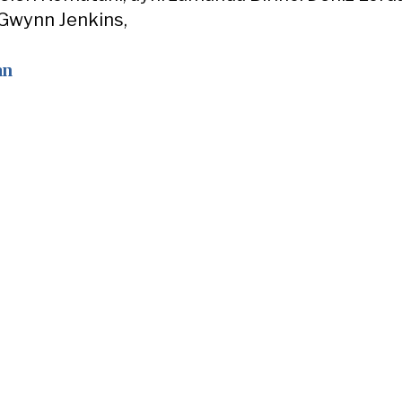
 Gwynn Jenkins,
an