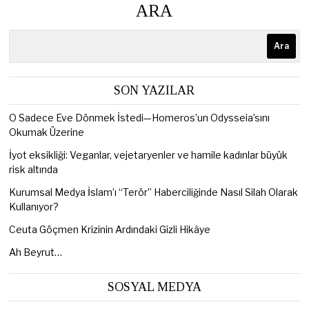
ARA
Ara
SON YAZILAR
O Sadece Eve Dönmek İstedi—Homeros’un Odysseia’sını
Okumak Üzerine
İyot eksikliği: Veganlar, vejetaryenler ve hamile kadınlar büyük
risk altında
Kurumsal Medya İslam’ı “Terör” Haberciliğinde Nasıl Silah Olarak
Kullanıyor?
Ceuta Göçmen Krizinin Ardındaki Gizli Hikâye
Ah Beyrut…
SOSYAL MEDYA