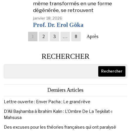
même transformés en une forme
dégénérée, se retrouvent
janvier 18, 2026
Prof. Dr. Erol Göka
1
2
3
…
8
Après
RECHERCHER
Rechercher
Derniers Articles
Lettre ouverte : Enver Pacha ; Le grand rêve
D’Ali Başhamba à İbrahim Kalın : L’Ombre De La Teşkilat-ı
Mahsusa
Des excuses pour les théories françaises qui ont paralysé