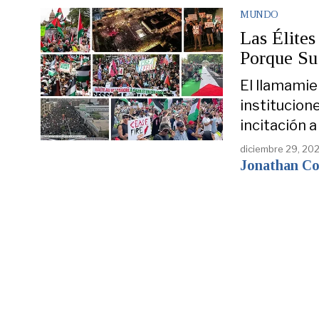
MUNDO
Las Élite
Porque Su
El llamamien
institucion
incitación a
diciembre 29, 20
Jonathan C