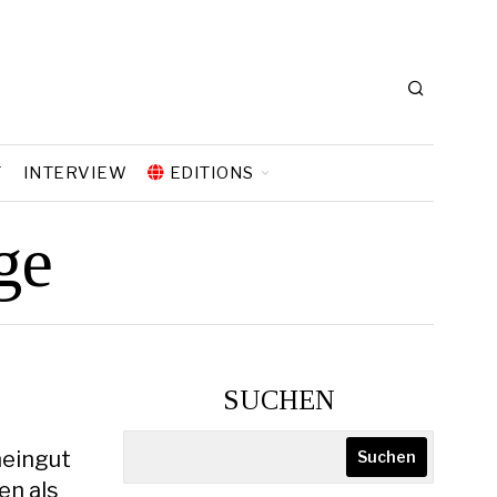
T
INTERVIEW
EDITIONS
ge
SUCHEN
meingut
Suchen
en als