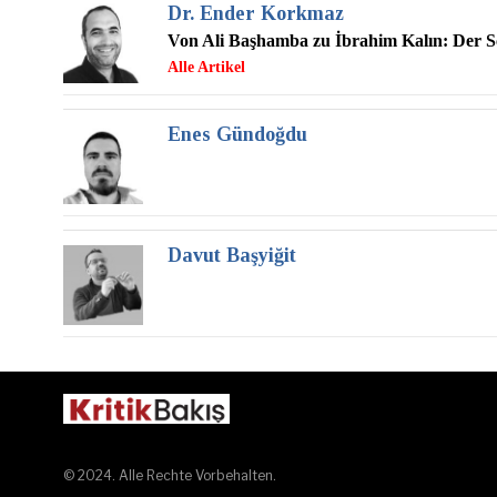
Dr. Ender Korkmaz
Von Ali Başhamba zu İbrahim Kalın: Der Sc
Enes Gündoğdu
Davut Başyiğit
© 2024. Alle Rechte Vorbehalten.