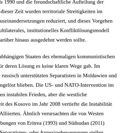
 1990 und die freundschaftliche Aufteilung der
ieser Zeit wurden territoriale Streitigkeiten im
useinandersetzungen reduziert, und dieses Vorgehen
tilaterales, institutionelles Konfliktlösungsmodell
arüber hinaus ausgedehnt werden sollte.
nabhängigen Staaten des ehemaligen kommunistischen
 für deren Lösung es keine klaren Wege gab. Im
 russisch unterstützten Separatisten in Moldawien und
ungelöst blieben. Die US- und NATO-Intervention im
n instabilen Frieden, aber die westliche
t des Kosovo im Jahr 2008 vertiefte die Instabilität
Alliierten. Ähnlich verursachten die von Westen
ebungen von Eritrea (1993) und Südsudan (2011)
 Separatisten- oder Annexionbewegungen stellen