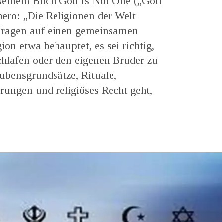
 seinem Buch God Is Not One („Gott
thero: „Die Religionen der Welt
Fragen auf einen gemeinsamen
ion etwa behauptet, es sei richtig,
chlafen oder den eigenen Bruder zu
ubensgrundsätze, Rituale,
hrungen und religiöses Recht geht,