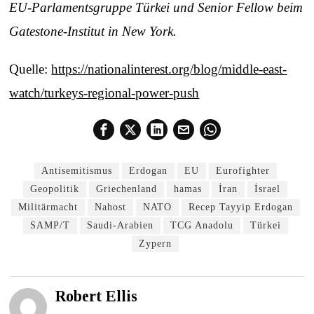
EU‑Parlamentsgruppe Türkei und Senior Fellow beim
Gatestone‑Institut in New York.
Quelle:
https://nationalinterest.org/blog/middle-east-
watch/turkeys-regional-power-push
Antisemitismus
Erdogan
EU
Eurofighter
Geopolitik
Griechenland
hamas
İran
İsrael
Militärmacht
Nahost
NATO
Recep Tayyip Erdogan
SAMP/T
Saudi-Arabien
TCG Anadolu
Türkei
Zypern
Robert Ellis