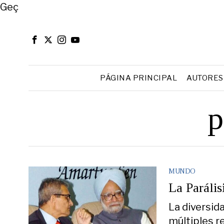
Close
Geç
PÁGINA PRINCIPAL
AUTORES
p
MUNDO
La Parális
La diversida
múltiples r