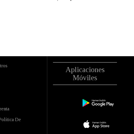
tros
Aplicaciones
Móviles
renta
olítica De