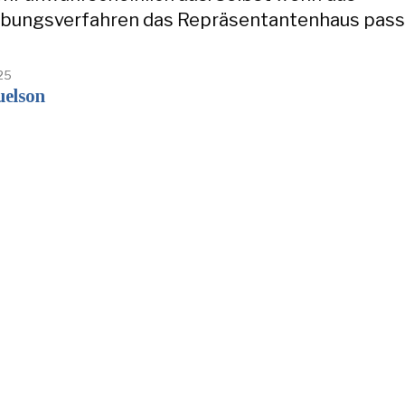
ungsverfahren das Repräsentantenhaus passi
25
elson