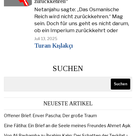
zurückkehren“
Netanjahu sagte: „Das Osmanische
Reich wird nicht zurückkehren.“ Mag
sein. Doch für uns geht es nicht darum,
ob ein Imperium zurückkehrt oder
Juli 13, 2025
Turan Kışlakçı
SUCHEN
Suchen
NEUESTE ARTIKEL
Offener Brief: Enver Pascha; Der große Traum
Eine Fātiha: Ein Brief an die Seele meines Freundes Ahmet Aşık
Von Ali Başhamba zu İbrahim Kalın: Der Schatten der Teşkilat-ı