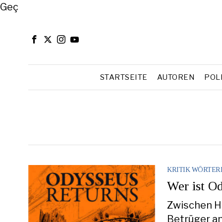
Close
Geç
STARTSEITE
AUTOREN
POL
KRITIK WÖRTE
Wer ist O
Zwischen He
Betrüger a