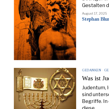
Gestalten de
August 17, 2025
Stephan Blu
GEDANKEN
·
GE
Was ist Ju
Judentum, I
sind unters
Begriffe. I
diese