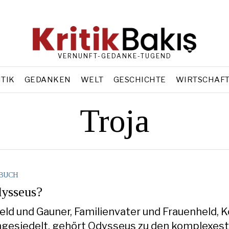
VERNUNFT-GEDANKE-TUGEND
ITIK
GEDANKEN
WELT
GESCHICHTE
WIRTSCHAF
Troja
RBUCH
dysseus?
ld und Gauner, Familienvater und Frauenheld, K
ngesiedelt, gehört Odysseus zu den komplexes