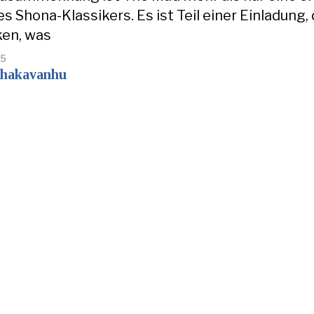
es Shona-Klassikers. Es ist Teil einer Einladung,
en, was
25
shakavanhu