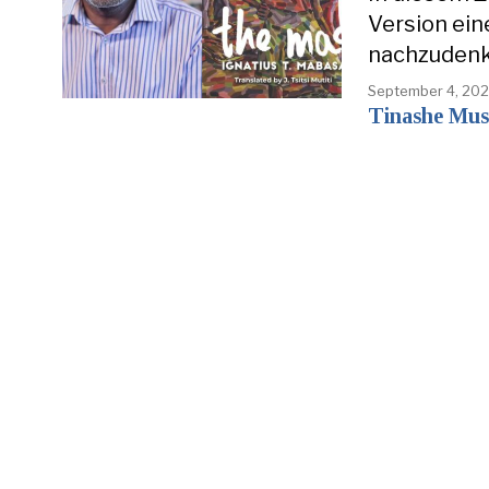
Version ein
nachzudenk
September 4, 20
Tinashe Mu