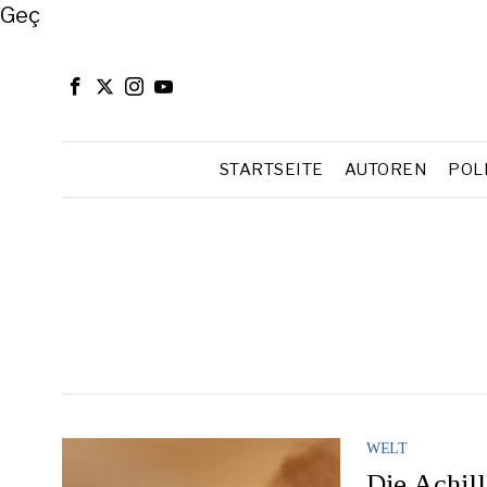
Close
Geç
STARTSEITE
AUTOREN
POL
WELT
Die Achill