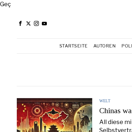
Close
Geç
STARTSEITE
AUTOREN
POL
WELT
Chinas wa
All diese m
Selbstvertr