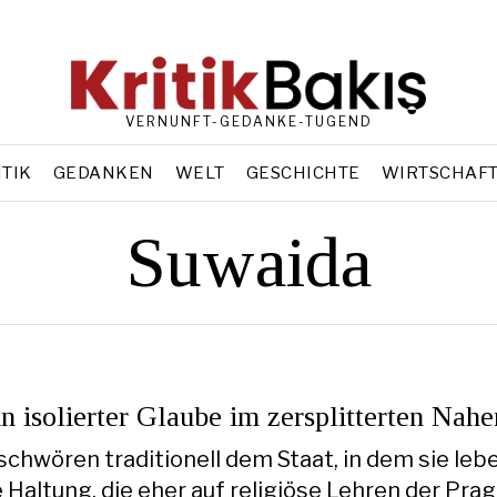
VERNUNFT-GEDANKE-TUGEND
ITIK
GEDANKEN
WELT
GESCHICHTE
WIRTSCHAF
Suwaida
n isolierter Glaube im zersplitterten Nah
schwören traditionell dem Staat, in dem sie lebe
e Haltung, die eher auf religiöse Lehren der Pra