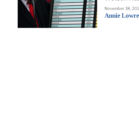
November 18, 20
Annie Lowre