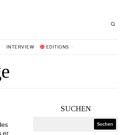
T
INTERVIEW
EDITIONS
ge
SUCHEN
des
Suchen
s er