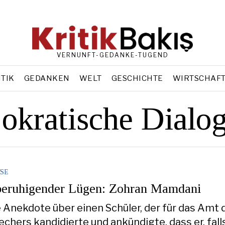
VERNUNFT-GEDANKE-TUGEND
ITIK
GEDANKEN
WELT
GESCHICHTE
WIRTSCHAF
okratische Dialo
SE
beruhigender Lügen: Zohran Mamdani
e Anekdote über einen Schüler, der für das Amt 
chers kandidierte und ankündigte, dass er, fall