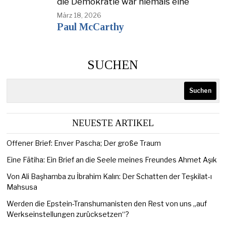
die Demokratie war niemals eine
März 18, 2026
Paul McCarthy
SUCHEN
Suchen
NEUESTE ARTIKEL
Offener Brief: Enver Pascha; Der große Traum
Eine Fātiha: Ein Brief an die Seele meines Freundes Ahmet Aşık
Von Ali Başhamba zu İbrahim Kalın: Der Schatten der Teşkilat-ı
Mahsusa
Werden die Epstein-Transhumanisten den Rest von uns „auf
Werkseinstellungen zurücksetzen“?