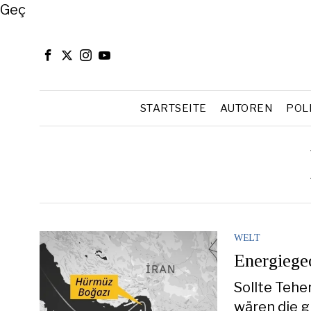
Close
Geç
STARTSEITE
AUTOREN
POL
WELT
Energiegeo
Sollte Tehe
wären die g